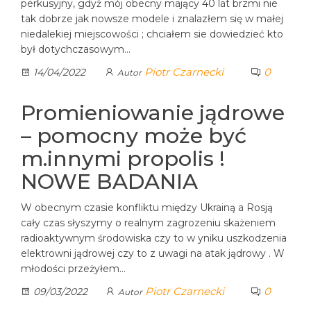
perkusyjny, gdyż mój obecny mający 40 lat brzmi nie
tak dobrze jak nowsze modele i znalazłem się w małej
niedalekiej miejscowości ; chciałem sie dowiedzieć kto
był dotychczasowym…
Piotr Czarnecki
0
14/04/2022
Autor
Promieniowanie jądrowe
– pomocny może być
m.innymi propolis !
NOWE BADANIA
W obecnym czasie konfliktu między Ukrainą a Rosją
cały czas słyszymy o realnym zagrozeniu skażeniem
radioaktywnym środowiska czy to w yniku uszkodzenia
elektrowni jądrowej czy to z uwagi na atak jądrowy . W
młodości przeżyłem…
Piotr Czarnecki
0
09/03/2022
Autor