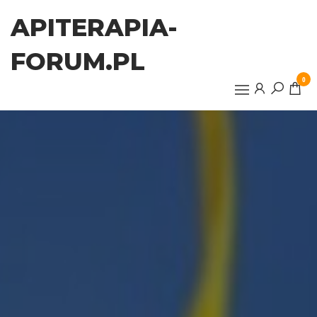
Przejdź
APITERAPIA-
do
treści
FORUM.PL
0