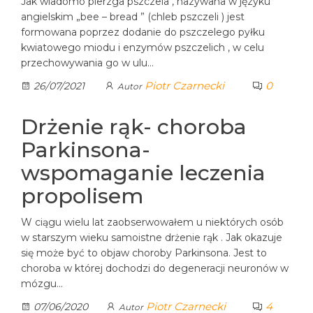
Jak wiadomo pierzga pszczela , nazywana w języku
angielskim „bee – bread ” (chleb pszczeli ) jest
formowana poprzez dodanie do pszczelego pyłku
kwiatowego miodu i enzymów pszczelich , w celu
przechowywania go w ulu…
Piotr Czarnecki
0
26/07/2021
Autor
Drżenie rąk- choroba
Parkinsona-
wspomaganie leczenia
propolisem
W ciągu wielu lat zaobserwowałem u niektórych osób
w starszym wieku samoistne drżenie rąk . Jak okazuje
się może być to objaw choroby Parkinsona. Jest to
choroba w której dochodzi do degeneracji neuronów w
mózgu…
Piotr Czarnecki
4
07/06/2020
Autor