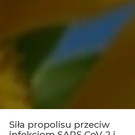
Siła propolisu przeciw
infekcjom SARS CoV-2 i