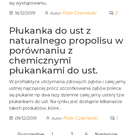
się występowaniu…
Piotr Czarnecki
2
16/12/2019
Autor
Płukanka do ust z
naturalnego propolisu w
porównaniu z
chemicznymi
płukankami do ust.
W profilaktyce utrzymania zdrowych zębów i całej jamy
ustnej najczęściej prócz szczotkowania zębów poleca
się płukanie np dwa razy dziennie całej jamy ustenj tzw
płukankami do ust. Na rynku jest dostępne kilkanaście
takich produktów, które…
Piotr Czarnecki
1
09/12/2019
Autor
Poprzednie
1
2
3
…
6
Następne