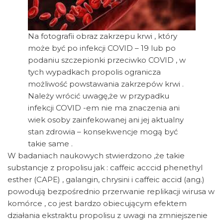
Na fotografii obraz zakrzepu krwi , który
może być po infekcji COVID – 19 lub po
podaniu szczepionki przeciwko COVID , w
tych wypadkach propolis ogranicza
możliwość powstawania zakrzepów krwi .
Należy wrócić uwagę,że w przypadku
infekcji COVID -em nie ma znaczenia ani
wiek osoby zainfekowanej ani jej aktualny
stan zdrowia – konsekwencje mogą być
takie same .
W badaniach naukowych stwierdzono ,że takie
substancje z propolisu jak : caffeic acccid phenethyl
esther (CAPE) , galangin, chrysini i caffeic accid (ang.)
powodują bezpośrednio przerwanie replikacji wirusa w
komórce , co jest bardzo obiecującym efektem
działania ekstraktu propolisu z uwagi na zmniejszenie