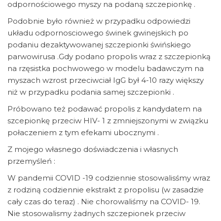
odpornościowego myszy na podaną szczepionkę .
Podobnie było również w przypadku odpowiedzi
układu odpornosciowego świnek gwinejskich po
podaniu dezaktywowanej szczepionki świńskiego
parwowirusa .Gdy podano propolis wraz z szczepionką
na rzęsistka pochwowego w modelu badawczym na
myszach wzrost przeciwciał IgG był 4-10 razy większy
niż w przypadku podania samej szczepionki .
Próbowano też podawać propolis z kandydatem na
szcepionkę przeciw HIV- 1 z zmniejszonymi w związku
połaczeniem z tym efekami ubocznymi .
Z mojego własnego doświadczenia i własnych
przemyśleń :
W pandemii COVID -19 codziennie stosowalisśmy wraz
z rodziną codziennie ekstrakt z propolisu (w zasadzie
cały czas do teraz) . Nie chorowaliśmy na COVID- 19.
Nie stosowalismy żadnych szczepionek przeciw