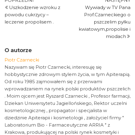
Nawigacja
POPRZEDNI
NASTĘPNY
wpis
w
Uszkodzenie wzroku z
Wywiady w TV Pana
wpisu
powodu cukrzycy –
Prof.Czarneckiego o
leczenie propolisem .
pszczelim pyłku
kwiatowym,propolisie i
miodach
O autorze
Piotr Czarnecki
Nazywam się Piotr Czarnecki, interesuję się
hobbystycznie zdrowym stylem życia, w tym Apiterapią.
Od roku 1985 zajmowałem się z przerwami
wprowadzaniem na rynek polski produktów pszczelich
. Moim ojcem jest Ryszard Czarnecki , Profesor farmacji,
Dziekan Uniwersytetu Jagiellońskiego, Rektor uczelni
kosmetologicznej , propagator i specjalista w
dziedzinie Apiterapii i kosmetologii , założyciel firmy "
Laboratorium Bio - Farmaceutyczne ARRIA " z
Krakowa, produkującej na polski rynek kosmetyki i