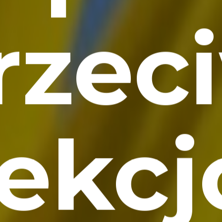
rzec
fekc