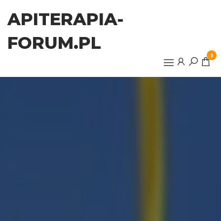
Przejdź
APITERAPIA-
do
treści
FORUM.PL
0