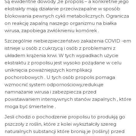
Są ewidentne dowody ,że propolis – a konkretnie jego
ekstrakty mają działanie przeciwzapalne w sposób
blokowania pewnych cykli metabolicznych. Ogranicza
on reakcję zapalną naszego organizmu na białka
wirusa, zapobiega zwłóknieniu komórek .
Szczególnie niebiezpieczeństwo zakażenia COVID -em
istnieje u osób z cukrzycą i osób z problemami z
układem krążenia krwi. W tych wypadkach użycie
ekstraktu z propolisu jest wysoko pożądane w celu
uniknięcia poważniejszych komplikacji
pochorobowych . U tych osób propolis pomaga
wzmocnić system odpornościowy,redukuje
namnażanie wirusa i zabezpiecza przed
powstawaniem intensywnych stanów zapalnych , które
moga być śmiertelne .
Jesli chodzi o pochodzenie propolisu to produkją go
pszczoły z roślin, które z kolei wykształciły szereg
naturalnych substancji które bronią je (rośliny) przed