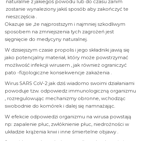
naturalnie z jakiegoś powodu lub do czasu zanim
zostanie wynaleziony jakiś sposób aby zakończyć te
nieszczęścia .
Okazuje sie ,że najprostszym i najmniej szkodliwym
sposobem na zmniejszenia tych zagrożeń jest
sięgnięcie do medycyny naturalnej.
W dzisiejszym czasie propolis i jego składniki jawią się
jako potencjalny materiał, który może powstrzymać
możliwość infekcjii wirusem , jak również ograniczyć
pato -fizjologiczne konsekwencje zakażenia .
Wirus SARS CoV-2 jak dziś wiadomo swoimi działaniami
powoduje tzw. odpowiedz immunologiczną organizmu
, rozregulowując mechanizmy obronne, wchodząc
swobodnie do komórek i dalej się namnażając.
W efekcie odpowiedzi organizmu na wirusa powstają
np: zapalenie płuc, zwłóknienie płuc, niedrożności w
układzie krążenia krwi i inne śmiertelne objawy .