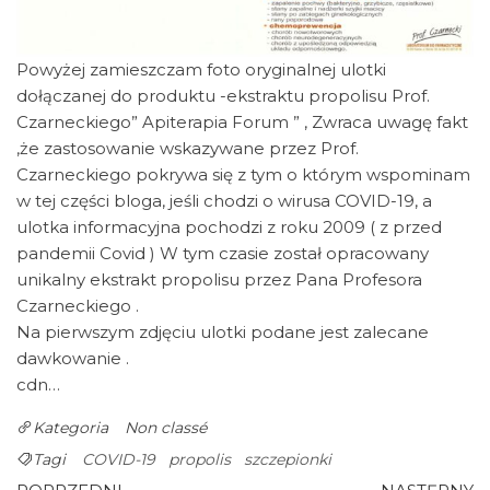
Powyżej zamieszczam foto oryginalnej ulotki
dołączanej do produktu -ekstraktu propolisu Prof.
Czarneckiego” Apiterapia Forum ” , Zwraca uwagę fakt
,że zastosowanie wskazywane przez Prof.
Czarneckiego pokrywa się z tym o którym wspominam
w tej części bloga, jeśli chodzi o wirusa COVID-19, a
ulotka informacyjna pochodzi z roku 2009 ( z przed
pandemii Covid ) W tym czasie został opracowany
unikalny ekstrakt propolisu przez Pana Profesora
Czarneckiego .
Na pierwszym zdjęciu ulotki podane jest zalecane
dawkowanie .
cdn…
Kategoria
Non classé
Tagi
COVID-19
propolis
szczepionki
Poprzedni
N