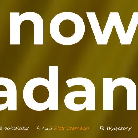
 no
adan
Piotr Czarnecki
Wyłączony
06/09/2022
Autor