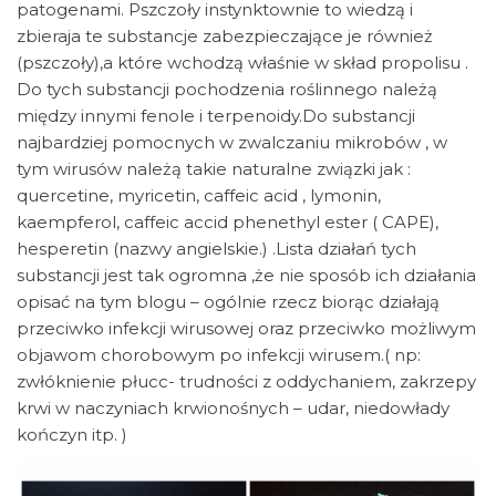
patogenami. Pszczoły instynktownie to wiedzą i
zbieraja te substancje zabezpieczające je również
(pszczoły),a które wchodzą właśnie w skład propolisu .
Do tych substancji pochodzenia roślinnego należą
między innymi fenole i terpenoidy.Do substancji
najbardziej pomocnych w zwalczaniu mikrobów , w
tym wirusów należą takie naturalne związki jak :
quercetine, myricetin, caffeic acid , lymonin,
kaempferol, caffeic accid phenethyl ester ( CAPE),
hesperetin (nazwy angielskie.) .Lista działań tych
substancji jest tak ogromna ,że nie sposób ich działania
opisać na tym blogu – ogólnie rzecz biorąc działają
przeciwko infekcji wirusowej oraz przeciwko możliwym
objawom chorobowym po infekcji wirusem.( np:
zwłóknienie płucc- trudności z oddychaniem, zakrzepy
krwi w naczyniach krwionośnych – udar, niedowłady
kończyn itp. )