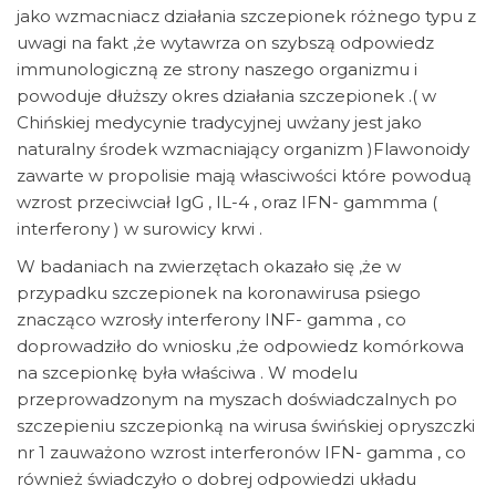
jako wzmacniacz działania szczepionek różnego typu z
uwagi na fakt ,że wytawrza on szybszą odpowiedz
immunologiczną ze strony naszego organizmu i
powoduje dłuższy okres działania szczepionek .( w
Chińskiej medycynie tradycyjnej uwżany jest jako
naturalny środek wzmacniający organizm )Flawonoidy
zawarte w propolisie mają własciwości które powoduą
wzrost przeciwciał IgG , IL-4 , oraz IFN- gammma (
interferony ) w surowicy krwi .
W badaniach na zwierzętach okazało się ,że w
przypadku szczepionek na koronawirusa psiego
znacząco wzrosły interferony INF- gamma , co
doprowadziło do wniosku ,że odpowiedz komórkowa
na szcepionkę była właściwa . W modelu
przeprowadzonym na myszach doświadczalnych po
szczepieniu szczepionką na wirusa świńskiej opryszczki
nr 1 zauważono wzrost interferonów IFN- gamma , co
również świadczyło o dobrej odpowiedzi układu