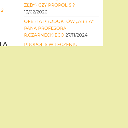
ZĘBY- CZY PROPOLIS ?
2
13/02/2026
OFERTA PRODUKTÓW „ARRIA”
PANA PROFESORA
R.CZARNECKIEGO
27/11/2024
IA
PROPOLIS W LECZENIU
CHORÓB GINEKOLOGICZNYCH I
POŁOŻNICZYCH
11/02/2024
PROPOLIS MOŻE BYĆ
UŻYTECZNY PRZY LECZENIU
na
iałem
CHORÓB MÓZGU I UKŁADU
NERWOWEGO
03/08/2023
0
UWOLNIENIE OD BÓLÓW
MIESIĄCZKOWYCH ! –
PROPOLISEM
08/06/2023
NAJNOWSZE KOMENTARZE