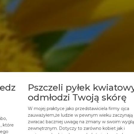
jedz
Pszczeli pyłek kwiatow
odmłodzi Twoją skórę
W mojej praktyce jako przedstawiciela firmy ojca
zauważyłem,że ludzie w pewnym wieku zaczynają
abo,
zwracać baczniej uwagę na zmiany w swoim wyglą
, które
zewnętrznym. Dotyczy to zarówno kobiet jak i
tego