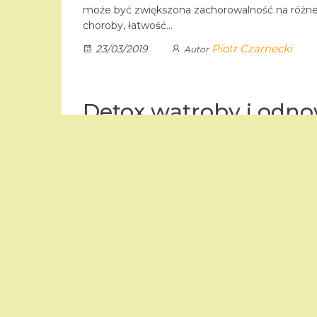
może być zwiększona zachorowalność na różn
choroby, łatwość…
Piotr Czarnecki
23/03/2019
Autor
Detox wątroby i odn
przez pszczeli pyłek
kwiatowy !
W ostatnim czasie przeczytałem artykuł nauk
mojego ojca Prof. Ryszarda Czarneckiego z ro
pt ” hepatoprotekcyjne działanie lipidowego ek
pyłku kwiatowego w toksycznym uszkodzeniu
paracetamolem u myszy ” i stwierdziłam , że je
Piotr Czarnecki
21/03/2019
Autor