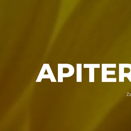
APITE
Za