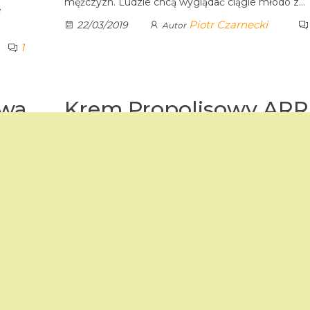
mężczyzn. Ludzie chcą wyglądać ciągle młodo z…
e
Piotr Czarnecki
22/03/2019
Autor
1
owa
Krem Propolisowy ARR
Wnioski z badań w Collegium Medicum UJ,
przeprowadzone przez Pana Profesora Ryszarda
Czarneckiego z pracy zatytułowanej : ” Ocena
owy
farmakologiczna, histologiczna i histoenzymatycz
ku 1997
kremu propolisowego ARRIA” W tym miejscu chc
straktu
zamieścić streszczenie wniosków z książki…
 wątroby
Piotr Czarnecki
18/03/2019
Autor
st…
2