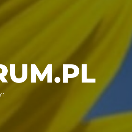
RUM.PL
811