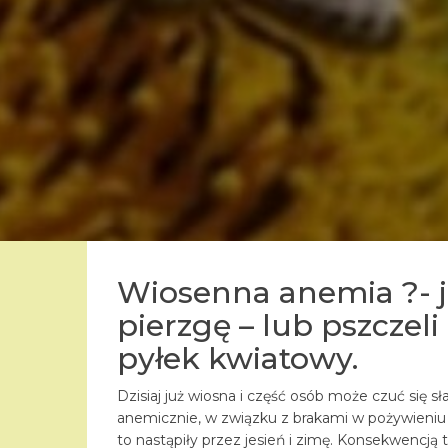
Wiosenna anemia ?- 
pierzgę – lub pszczeli
pyłek kwiatowy.
Dzisiaj już wiosna i część osób może czuć się sł
anemicznie, w związku z brakami w pożywieniu 
to nastąpiły przez jesień i zimę. Konsekwencją 