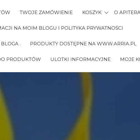
TÓW
TWOJE ZAMÓWIENIE
KOSZYK
O APITERA
CJI NA MOIM BLOGU I POLITYKA PRYWATNOŚCI
BLOGA .
PRODUKTY DOSTĘPNE NA WWW.ARRIA.PL
 DO PRODUKTÓW
ULOTKI INFORMACYJNE
MOJE 