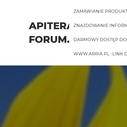
Przejdź
do
ZAMAWIANIE PRODUK
treści
APITERAPIA-
ZNAJDOWANIE INFORMA
FORUM.PL
DARMOWY DOSTĘP DO 
WWW.ARRIA.PL -LINK