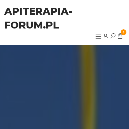
Przejdź
APITERAPIA-
do
treści
FORUM.PL
0