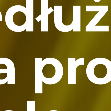
edłuż
 a pr