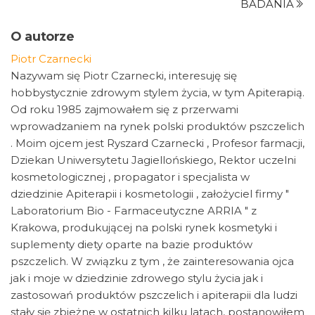
BADANIA
O autorze
Piotr Czarnecki
Nazywam się Piotr Czarnecki, interesuję się
hobbystycznie zdrowym stylem życia, w tym Apiterapią.
Od roku 1985 zajmowałem się z przerwami
wprowadzaniem na rynek polski produktów pszczelich
. Moim ojcem jest Ryszard Czarnecki , Profesor farmacji,
Dziekan Uniwersytetu Jagiellońskiego, Rektor uczelni
kosmetologicznej , propagator i specjalista w
dziedzinie Apiterapii i kosmetologii , założyciel firmy "
Laboratorium Bio - Farmaceutyczne ARRIA " z
Krakowa, produkującej na polski rynek kosmetyki i
suplementy diety oparte na bazie produktów
pszczelich. W związku z tym , że zainteresowania ojca
jak i moje w dziedzinie zdrowego stylu życia jak i
zastosowań produktów pszczelich i apiterapii dla ludzi
stały się zbieżne w ostatnich kilku latach, postanowiłem