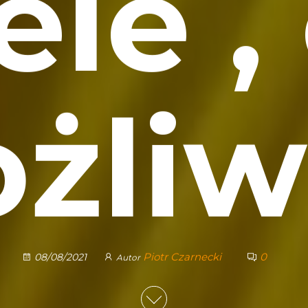
le ,
żliw
Piotr Czarnecki
0
08/08/2021
Autor