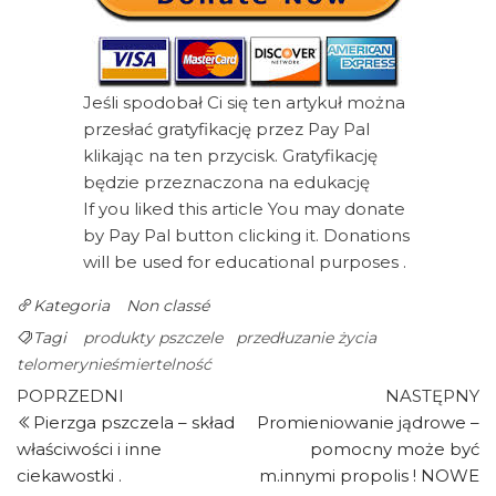
Jeśli spodobał Ci się ten artykuł można
przesłać gratyfikację przez Pay Pal
klikając na ten przycisk. Gratyfikację
będzie przeznaczona na edukację
If you liked this article You may donate
by Pay Pal button clicking it. Donations
will be used for educational purposes .
Kategoria
Non classé
Tagi
produkty pszczele
przedłuzanie życia
telomerynieśmiertelność
Nawigacja
Poprzedni
N
POPRZEDNI
NASTĘPNY
wpis
w
Pierzga pszczela – skład
Promieniowanie jądrowe –
wpisu
właściwości i inne
pomocny może być
ciekawostki .
m.innymi propolis ! NOWE