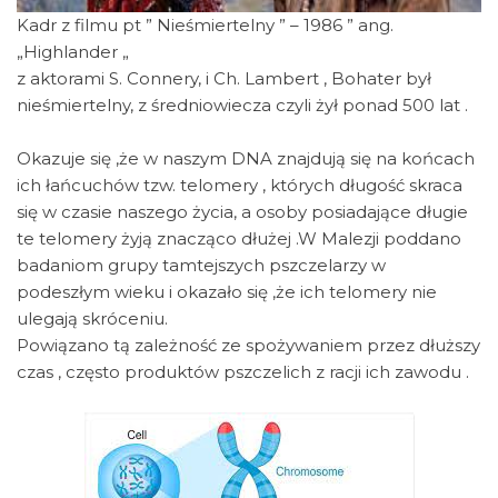
Kadr z filmu pt ” Nieśmiertelny ” – 1986 ” ang.
„Highlander „
z aktorami S. Connery, i Ch. Lambert , Bohater był
nieśmiertelny, z średniowiecza czyli żył ponad 500 lat .
Okazuje się ,że w naszym DNA znajdują się na końcach
ich łańcuchów tzw. telomery , których długość skraca
się w czasie naszego życia, a osoby posiadające długie
te telomery żyją znacząco dłużej .W Malezji poddano
badaniom grupy tamtejszych pszczelarzy w
podeszłym wieku i okazało się ,że ich telomery nie
ulegają skróceniu.
Powiązano tą zależność ze spożywaniem przez dłuższy
czas , często produktów pszczelich z racji ich zawodu .