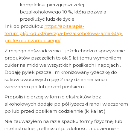
kompleksu pierzgi pszczelej
bezalkoholowego 10 %, która pozwala
przedłużyć ludzkie życie .
link do produktu:
https://apiterapia-
forum.pl/produkt/pierzga-bezalkoholowa-arria-50g-
profesora-czarneckiego/
Z mojego doświadczenia – jeżeli chodzi o spożywanie
produktów pszczelich to ok 5 lat temu wymieniłem
cukier na miód we wszystkich posiłkach i napojach .
Dodaję pyłek pszczeli mikronizowany łyżeczkę do
soków owocowych i piję 2 razy dziennie rano i
wieczorem po lub przed posiłkiem .
Propolis i pierzgę w formie ekstraktów bez
alkoholowych dodaje po pół łyżeczki rano i wieczorem
po lub przed posiłkiem codziennie (kilka lat ).
Nie zauważyłem na razie spadku formy fizycznej lub
intelektualnej , refleksu itp. zdolności : codziennie –