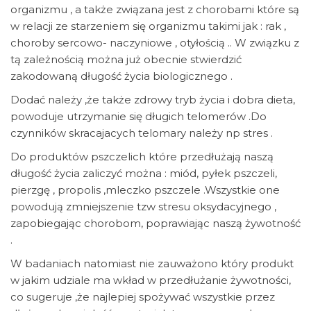
organizmu , a także związana jest z chorobami które są
w relacji ze starzeniem się organizmu takimi jak : rak ,
choroby sercowo- naczyniowe , otyłością .. W związku z
tą zależnością można już obecnie stwierdzić
zakodowaną długość życia biologicznego .
Dodać należy ,że także zdrowy tryb życia i dobra dieta,
powoduje utrzymanie się długich telomerów .Do
czynników skracajacych telomary należy np stres .
Do produktów pszczelich które przedłużają naszą
długość życia zaliczyć można : miód, pyłek pszczeli,
pierzgę , propolis ,mleczko pszczele .Wszystkie one
powodują zmniejszenie tzw stresu oksydacyjnego ,
zapobiegając chorobom, poprawiając naszą żywotność
.
W badaniach natomiast nie zauważono który produkt
w jakim udziale ma wkład w przedłużanie żywotności,
co sugeruje ,że najlepiej spożywać wszystkie przez