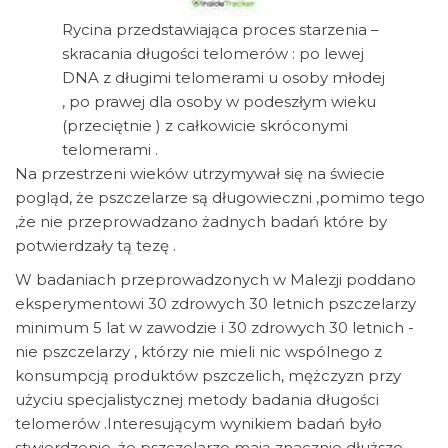
Rycina przedstawiająca proces starzenia –
skracania długości telomerów : po lewej
DNA z długimi telomerami u osoby młodej
, po prawej dla osoby w podeszłym wieku
(przeciętnie ) z całkowicie skróconymi
telomerami .
Na przestrzeni wieków utrzymywał się na świecie
pogląd, że pszczelarze są długowieczni ,pomimo tego
,że nie przeprowadzano żadnych badań które by
potwierdzały tą tezę .
W badaniach przeprowadzonych w Malezji poddano
eksperymentowi 30 zdrowych 30 letnich pszczelarzy
minimum 5 lat w zawodzie i 30 zdrowych 30 letnich -
nie pszczelarzy , którzy nie mieli nic wspólnego z
konsumpcją produktów pszczelich, mężczyzn przy
użyciu specjalistycznej metody badania długości
telomerów .Interesującym wynikiem badań było
stwierdzenie ,że pszczelarze mają znacznie dłuższe