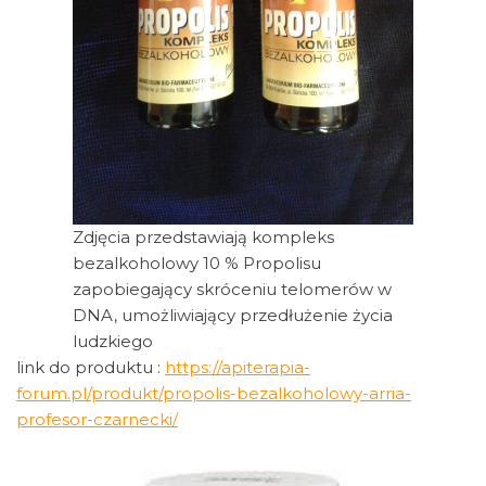
Zdjęcia przedstawiają kompleks
bezalkoholowy 10 % Propolisu
zapobiegający skróceniu telomerów w
DNA, umożliwiający przedłużenie życia
ludzkiego
link do produktu :
https://apiterapia-
forum.pl/produkt/propolis-bezalkoholowy-arria-
profesor-czarnecki/