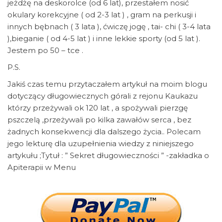
jeżdżę na deskorolce (od 6 lat), przestałem nosić
okulary korekcyjne ( od 2-3 lat ) , gram na perkusji i
innych bębnach ( 3 lata ), ćwiczę jogę , tai- chi ( 3-4 lata
),bieganie ( od 4-5 lat ) i inne lekkie sporty (od 5 lat ).
Jestem po 50 – tce .
P.S.
Jakiś czas temu przytaczałem artykuł na moim blogu
dotyczący długowiecznych górali z rejonu Kaukazu
którzy przeżywali ok 120 lat , a spożywali pierzgę
pszczelą ,przeżywali po kilka zawałów serca , bez
żadnych konsekwencji dla dalszego życia.. Polecam
jego lekturę dla uzupełnienia wiedzy z niniejszego
artykułu ;Tytuł : ” Sekret długowieczności ” -zakładka o
Apiterapii w Menu