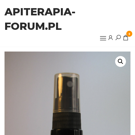
Przejdź
APITERAPIA-
do
treści
FORUM.PL
0