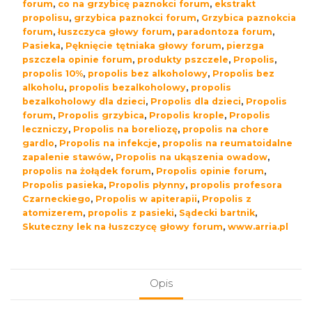
forum
,
co na grzybicę paznokci forum
,
ekstrakt
propolisu
,
grzybica paznokci forum
,
Grzybica paznokcia
forum
,
łuszczyca głowy forum
,
paradontoza forum
,
Pasieka
,
Pęknięcie tętniaka głowy forum
,
pierzga
pszczela opinie forum
,
produkty pszczele
,
Propolis
,
propolis 10%
,
propolis bez alkoholowy
,
Propolis bez
alkoholu
,
propolis bezalkoholowy
,
propolis
bezalkoholowy dla dzieci
,
Propolis dla dzieci
,
Propolis
forum
,
Propolis grzybica
,
Propolis krople
,
Propolis
leczniczy
,
Propolis na boreliozę
,
propolis na chore
gardlo
,
Propolis na infekcje
,
propolis na reumatoidalne
zapalenie stawów
,
Propolis na ukąszenia owadow
,
propolis na żołądek forum
,
Propolis opinie forum
,
Propolis pasieka
,
Propolis płynny
,
propolis profesora
Czarneckiego
,
Propolis w apiterapii
,
Propolis z
atomizerem
,
propolis z pasieki
,
Sądecki bartnik
,
Skuteczny lek na łuszczycę głowy forum
,
www.arria.pl
Opis