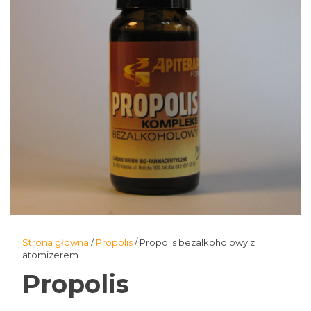
Strona główna
/
Propolis
/ Propolis bezalkoholowy z
atomizerem
Propolis