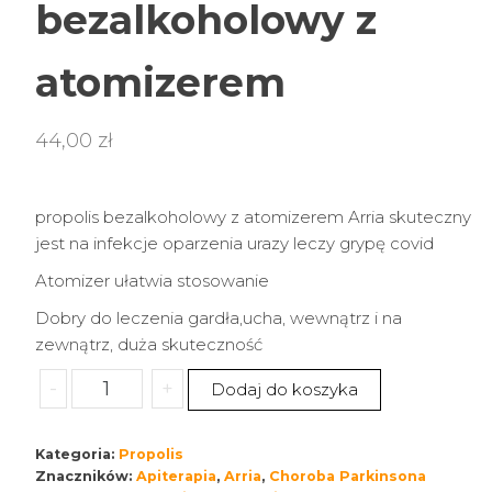
bezalkoholowy z
atomizerem
44,00
zł
propolis bezalkoholowy z atomizerem Arria skuteczny
jest na infekcje oparzenia urazy leczy grypę covid
Atomizer ułatwia stosowanie
Dobry do leczenia gardła,ucha, wewnątrz i na
zewnątrz, duża skuteczność
ilość
-
+
Dodaj do koszyka
Propolis
bezalkoholowy
Kategoria:
Propolis
z
Znaczników:
Apiterapia
,
Arria
,
Choroba Parkinsona
atomizerem