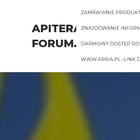
Przejdź
do
ZAMAWIANIE PRODUK
treści
APITERAPIA-
ZNAJDOWANIE INFORMA
FORUM.PL
DARMOWY DOSTĘP DO 
WWW.ARRIA.PL -LINK