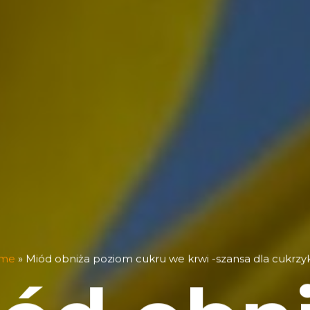
me
»
Miód obniża poziom cukru we krwi -szansa dla cukrz