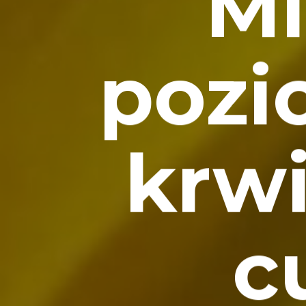
Mi
pozi
krwi
c