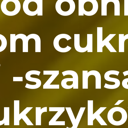
ód obn
om cuk
 -szans
ukrzyk