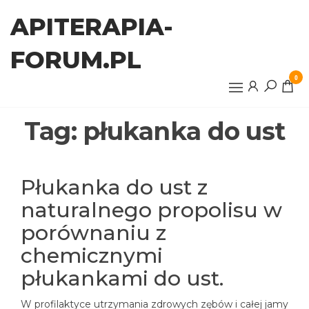
Przejdź
APITERAPIA-
do
treści
FORUM.PL
0
Tag:
płukanka do ust
Płukanka do ust z
naturalnego propolisu w
porównaniu z
chemicznymi
płukankami do ust.
W profilaktyce utrzymania zdrowych zębów i całej jamy