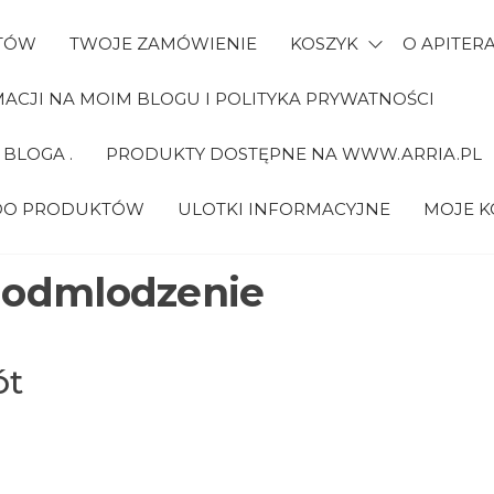
TÓW
TWOJE ZAMÓWIENIE
KOSZYK
O APITERA
CJI NA MOIM BLOGU I POLITYKA PRYWATNOŚCI
BLOGA .
PRODUKTY DOSTĘPNE NA WWW.ARRIA.PL
 DO PRODUKTÓW
ULOTKI INFORMACYJNE
MOJE 
:
odmlodzenie
ót