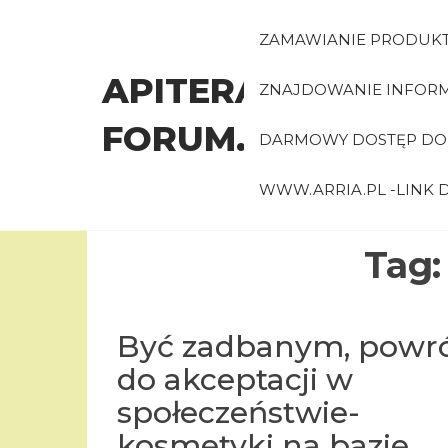
Przejdź
do
ZAMAWIANIE PRODUK
treści
APITERAPIA-
ZNAJDOWANIE INFORMA
FORUM.PL
DARMOWY DOSTĘP DO 
WWW.ARRIA.PL -LINK
Tag
Być zadbanym, powr
do akceptacji w
społeczeństwie-
kosmetyki na bazie