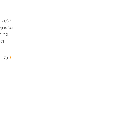
h
 część
yjności
m np.
ej
1