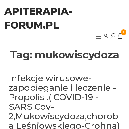
Przejdź
APITERAPIA-
do
treści
FORUM.PL
0
Tag:
mukowiscydoza
Infekcje wirusowe-
zapobieganie i leczenie -
Propolis .( COVID-19 -
SARS Cov-
2,Mukowiscydoza,chorob
a Leśniowskiego-Crohna)