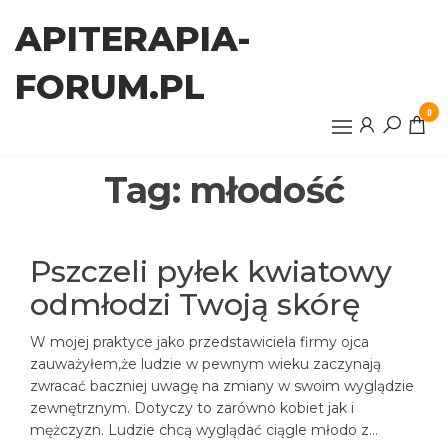
Przejdź
APITERAPIA-
do
treści
FORUM.PL
0
Tag:
młodość
Pszczeli pyłek kwiatowy
odmłodzi Twoją skórę
W mojej praktyce jako przedstawiciela firmy ojca
zauważyłem,że ludzie w pewnym wieku zaczynają
zwracać baczniej uwagę na zmiany w swoim wyglądzie
zewnętrznym. Dotyczy to zarówno kobiet jak i
mężczyzn. Ludzie chcą wyglądać ciągle młodo z…