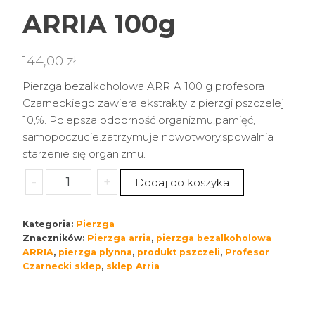
ARRIA 100g
144,00
zł
Pierzga bezalkoholowa ARRIA 100 g profesora
Czarneckiego zawiera ekstrakty z pierzgi pszczelej
10,%. Polepsza odporność organizmu,pamięć,
samopoczucie.zatrzymuje nowotwory,spowalnia
starzenie się organizmu.
ilość
-
+
Dodaj do koszyka
Pierzga
bezalkoholowa
Kategoria:
Pierzga
ARRIA
Znaczników:
Pierzga arria
,
pierzga bezalkoholowa
100g
ARRIA
,
pierzga plynna
,
produkt pszczeli
,
Profesor
Czarnecki sklep
,
sklep Arria