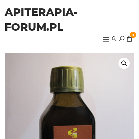
Przejdź
APITERAPIA-
do
treści
FORUM.PL
0