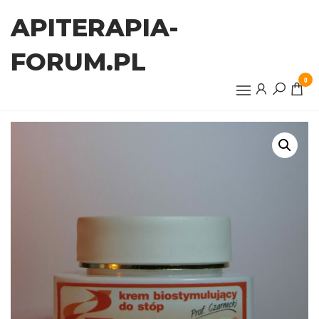
Przejdź
APITERAPIA-
do
treści
FORUM.PL
0