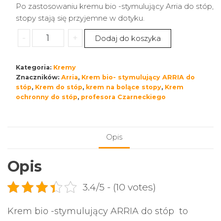
Po zastosowaniu kremu bio -stymulujący Arria do stóp,
stopy stają się przyjemne w dotyku.
ilość
-
+
Dodaj do koszyka
Krem
bio-
Kategoria:
Kremy
stymulujący
Znaczników:
Arria
,
Krem bio- stymulujący ARRIA do
Arria
stóp
,
Krem do stóp
,
krem na bolące stopy
,
Krem
do
ochronny do stóp
,
profesora Czarneckiego
stóp
Opis
Opis
3.4/5 - (10 votes)
Krem bio -stymulujący ARRIA do stóp to