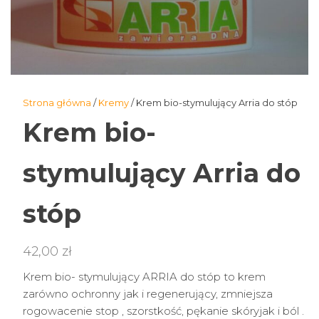
Strona główna
/
Kremy
/ Krem bio-stymulujący Arria do stóp
Krem bio-
stymulujący Arria do
stóp
42,00
zł
Krem bio- stymulujący ARRIA do stóp to krem
zarówno ochronny jak i regenerujący, zmniejsza
rogowacenie stop , szorstkość, pękanie skóryjak i ból .