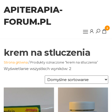
Przejdź
APITERAPIA-
do
treści
FORUM.PL
0
krem na stluczenia
Strona główna
/ Produkty oznaczone “krem na stluczenia”
Wyświetlanie wszystkich wyników: 2