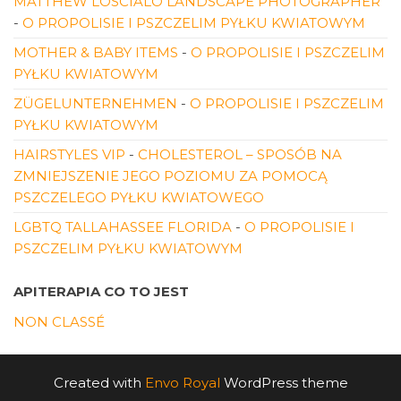
MATTHEW LOSCIALO LANDSCAPE PHOTOGRAPHER
-
O PROPOLISIE I PSZCZELIM PYŁKU KWIATOWYM
MOTHER & BABY ITEMS
-
O PROPOLISIE I PSZCZELIM
PYŁKU KWIATOWYM
ZÜGELUNTERNEHMEN
-
O PROPOLISIE I PSZCZELIM
PYŁKU KWIATOWYM
HAIRSTYLES VIP
-
CHOLESTEROL – SPOSÓB NA
ZMNIEJSZENIE JEGO POZIOMU ZA POMOCĄ
PSZCZELEGO PYŁKU KWIATOWEGO
LGBTQ TALLAHASSEE FLORIDA
-
O PROPOLISIE I
PSZCZELIM PYŁKU KWIATOWYM
APITERAPIA CO TO JEST
NON CLASSÉ
Created with
Envo Royal
WordPress theme