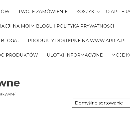
TÓW
TWOJE ZAMÓWIENIE
KOSZYK
O APITERA
CJI NA MOIM BLOGU I POLITYKA PRYWATNOŚCI
BLOGA .
PRODUKTY DOSTĘPNE NA WWW.ARRIA.PL
 DO PRODUKTÓW
ULOTKI INFORMACYJNE
MOJE 
ywne
 akywne”