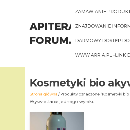
Przejdź
do
ZAMAWIANIE PRODUK
treści
APITERAPIA-
ZNAJDOWANIE INFORMA
FORUM.PL
DARMOWY DOSTĘP DO 
WWW.ARRIA.PL -LINK
Kosmetyki bio ak
Strona główna
/ Produkty oznaczone “Kosmetyki bio
Wyświetlanie jednego wyniku