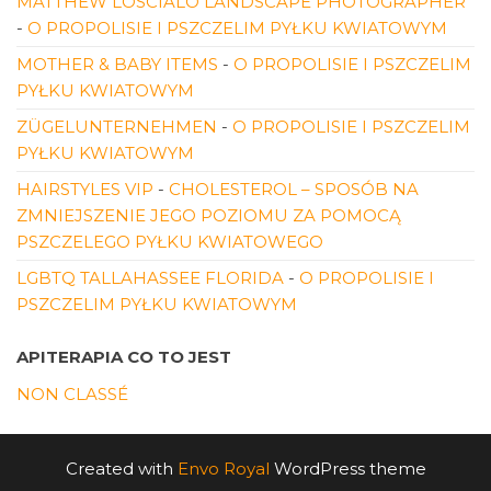
MATTHEW LOSCIALO LANDSCAPE PHOTOGRAPHER
-
O PROPOLISIE I PSZCZELIM PYŁKU KWIATOWYM
MOTHER & BABY ITEMS
-
O PROPOLISIE I PSZCZELIM
PYŁKU KWIATOWYM
ZÜGELUNTERNEHMEN
-
O PROPOLISIE I PSZCZELIM
PYŁKU KWIATOWYM
HAIRSTYLES VIP
-
CHOLESTEROL – SPOSÓB NA
ZMNIEJSZENIE JEGO POZIOMU ZA POMOCĄ
PSZCZELEGO PYŁKU KWIATOWEGO
LGBTQ TALLAHASSEE FLORIDA
-
O PROPOLISIE I
PSZCZELIM PYŁKU KWIATOWYM
APITERAPIA CO TO JEST
NON CLASSÉ
Created with
Envo Royal
WordPress theme