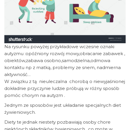
Na rysunku powyżej przykładowe wczesne oznaki
autyzmu :opóźniony rozwój mowy,obracanie zabawek ,
obiektów,zabawa osobno,samodzielna,odmowa
kontaktu np z matką, problemy ze snem, nadmierna
aktywność…
W związku z tą nieuleczalna chorobą o niewyjaśnionej
dokładnie przyczynie ludzie próbują w różny sposób
pomóc chorym na autyzm .
Jednym ze sposobów jest układanie specjalnych diet
żywieniowych.
Diety te jednak niestety pozbawiają osoby chore
niektórych składników żywieniowych , co może w