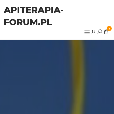
Przejdź
APITERAPIA-
do
treści
FORUM.PL
0