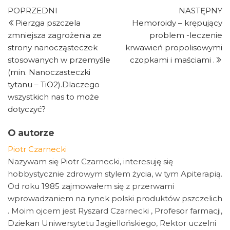
Nawigacja
Poprzedni
N
POPRZEDNI
NASTĘPNY
wpis
w
Pierzga pszczela
Hemoroidy – krępujący
wpisu
zmniejsza zagrożenia ze
problem -leczenie
strony nanocząsteczek
krwawień propolisowymi
stosowanych w przemyśle
czopkami i maściami .
(min. Nanoczasteczki
tytanu – TiO2).Dlaczego
wszystkich nas to może
dotyczyć?
O autorze
Piotr Czarnecki
Nazywam się Piotr Czarnecki, interesuję się
hobbystycznie zdrowym stylem życia, w tym Apiterapią.
Od roku 1985 zajmowałem się z przerwami
wprowadzaniem na rynek polski produktów pszczelich
. Moim ojcem jest Ryszard Czarnecki , Profesor farmacji,
Dziekan Uniwersytetu Jagiellońskiego, Rektor uczelni