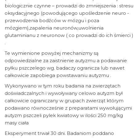
biologicznie czynne – prowadzi do zmniejszenia : stresu
oksydacyjnego (powodującego upośledzenie neuro -
przewodzenia bodźców w mózgu i poza
mózgiem),zapalenia neuronów,uwolnienia
glutaminianu z neuronow ( co prowadzi do ich śmierci )
.
Te wymienione powyżej mechanizmy są
odpowiedzialne za zaistnienie autyzmu a podawanie
pyłku pszczelego wg. badaczy ogranicza lub nawet
całkowicie zapobiega powstawaniu autyzmu .
Wykonywano w tym roku badania na zwierzętach
doświadczalnych i wywoływany celowo autyzm był
całkowicie ograniczany w grupach zwierząt którym
podawano równocześnie z preparatami wywołującymi
autyzm pszczeli pylek kwiatowy w ilości 250 mg/kg
masy ciała
Eksperyment trwał 30 dni. Badaniom poddano