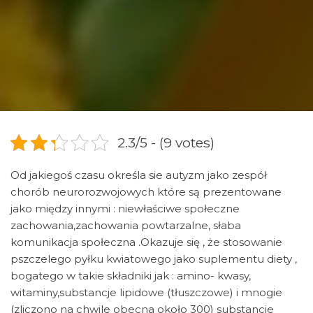
2.3/5 - (9 votes)
Od jakiegoś czasu określa sie autyzm jako zespół
chorób neurorozwojowych które są prezentowane
jako między innymi : niewłaściwe społeczne
zachowania,zachowania powtarzalne, słaba
komunikacja społeczna .Okazuje się , że stosowanie
pszczelego pyłku kwiatowego jako suplementu diety ,
bogatego w takie składniki jak : amino- kwasy,
witaminy,substancje lipidowe (tłuszczowe) i mnogie
(zliczono na chwile obecna około 300) substancje