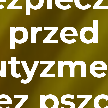
przed
utyzm
ez pszc